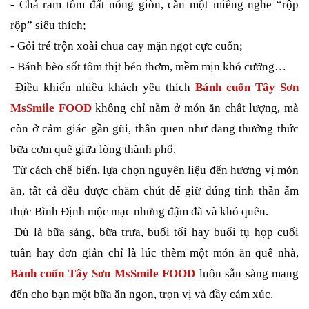
- Chả ram tôm đất nóng giòn, cắn một miếng nghe “rộp
rộp” siêu thích;
- Gỏi tré trộn xoài chua cay mặn ngọt cực cuốn;
- Bánh bèo sốt tôm thịt béo thơm, mềm mịn khó cưỡng…
Điều khiến nhiều khách yêu thích
Bánh cuốn Tây Sơn
MsSmile FOOD
không chỉ nằm ở món ăn chất lượng, mà
còn ở cảm giác gần gũi, thân quen như đang thưởng thức
bữa cơm quê giữa lòng thành phố.
Từ cách chế biến, lựa chọn nguyên liệu đến hương vị món
ăn, tất cả đều được chăm chút để giữ đúng tinh thần ẩm
thực Bình Định mộc mạc nhưng đậm đà và khó quên.
Dù là bữa sáng, bữa trưa, buổi tối hay buổi tụ họp cuối
tuần hay đơn giản chỉ là lúc thèm một món ăn quê nhà,
Bánh cuốn Tây Sơn MsSmile FOOD
luôn sẵn sàng mang
đến cho bạn một bữa ăn ngon, trọn vị và đầy cảm xúc.