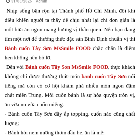
31/05/2026
Admin
Nhịp sống bận rộn tại Thành phố Hồ Chí Minh, đôi khi
điều khiến người ta thấy dễ chịu nhất lại chỉ đơn giản là
một bữa ăn ngon mang hương vị thân quen. Nếu bạn đang
tìm một nơi để thưởng thức đặc sản Bình Định chuẩn vị thì
Bánh cuốn Tây Sơn MsSmile FOOD
chắc chắn là điểm
hẹn không nên bỏ lỡ.
Đến với
Bánh cuốn Tây Sơn MsSmile FOOD
, thực khách
không chỉ được thưởng thức món
bánh cuốn Tây Sơn
nổi
tiếng mà còn có cơ hội khám phá nhiều món ngon đậm
chất miền Trung. Mỗi cuốn bánh là sự hòa quyện tròn vị,
ăn vừa no vừa cuốn miệng.
- Bánh cuốn Tây Sơn đầy ắp topping, cuốn nào cũng chất
lượng;
- Bánh hỏi nem nướng thơm dầu hẹ, ăn là mê;