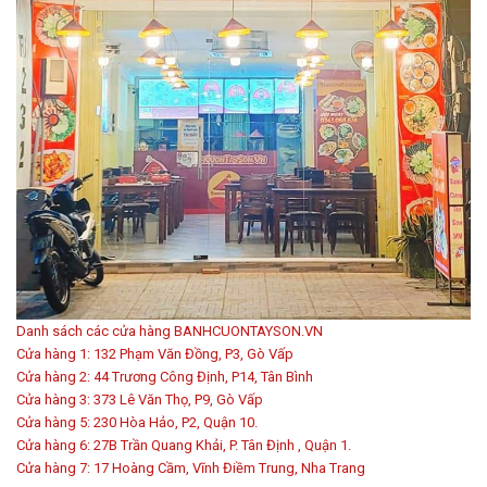
Danh sách các cửa hàng BANHCUONTAYSON.VN
Cửa hàng 1: 132 Phạm Văn Đồng, P3, Gò Vấp
Cửa hàng 2: 44 Trương Công Định, P14, Tân Bình
Cửa hàng 3: 373 Lê Văn Thọ, P9, Gò Vấp
Cửa hàng 5: 230 Hòa Hảo, P2, Quận 10.
Cửa hàng 6: 27B Trần Quang Khải, P. Tân Định , Quận 1.
Cửa hàng 7: 17 Hoàng Cầm, Vĩnh Điềm Trung, Nha Trang