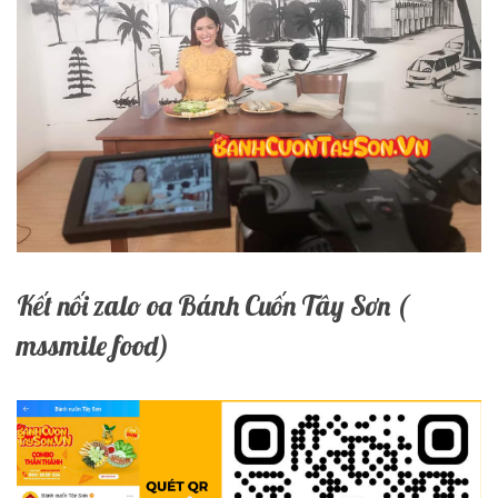
Kết nối zalo oa Bánh Cuốn Tây Sơn (
mssmile food)