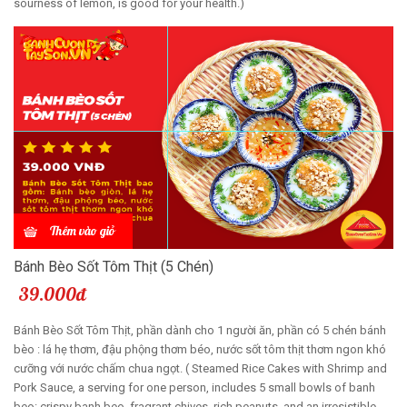
sourness of lemon, is good for your health.)
Thêm vào giỏ
Bánh Bèo Sốt Tôm Thịt (5 Chén)
39.000đ
Bánh Bèo Sốt Tôm Thịt, phần dành cho 1 người ăn, phần có 5 chén bánh
bèo : lá hẹ thơm, đậu phộng thơm béo, nước sốt tôm thịt thơm ngon khó
cưỡng với nước chấm chua ngọt. ( Steamed Rice Cakes with Shrimp and
Pork Sauce, a serving for one person, includes 5 small bowls of banh
beo: crispy banh beo, fragrant chives, rich peanuts, and an irresistible,