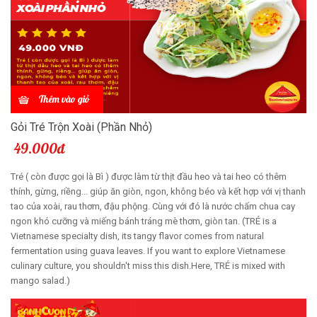
Thêm vào giỏ
Gỏi Tré Trộn Xoài (Phần Nhỏ)
49.000đ
Tré ( còn được gọi là Bì ) được làm từ thịt đầu heo và tai heo có thêm
thính, gừng, riềng... giúp ăn giòn, ngon, không béo và kết hợp với vị thanh
tao của xoài, rau thơm, đậu phộng. Cùng với đó là nước chấm chua cay
ngon khó cưỡng và miếng bánh tráng mè thơm, giòn tan. (TRÉ is a
Vietnamese specialty dish, its tangy flavor comes from natural
fermentation using guava leaves. If you want to explore Vietnamese
culinary culture, you shouldn't miss this dish.Here, TRÉ is mixed with
mango salad.)