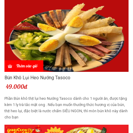
Thêm vào giỏ
Bún Khô Lụi Heo Nướng Tasoco
49.000đ
Phần Bún khô thịt lụi heo Nướng Tasoco dành cho 1 người ăn, được tặng
kèm 1 ly trà tắc mật ong . Nếu bạn muốn thưởng thức hương vị của bún,
thịt heo lụi, đặc biệt là nước chấm SIÊU NGON, thì món bún khô này dành
cho bạn