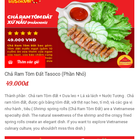
Thêm vào giỏ
Chả Ram Tôm Đất Tasoco (Phần Nhỏ)
49.000đ
Thành phần : Chả ram Tôm đất + Dưa leo + Lá xà lách + Nước Tương . Chả
ram tôm đất, được gói bằng tôm đất, với thịt nạc heo, tí mỡ, và các gia vị
như hành , tiêu.( Shrimp spring rolls (Chả Ram Tôm Đất) are a Vietnamese
specialty dish. The natural sweetness of the shrimp and the crispy fried
spring rolls create an elegant dish. If you want to explore Vietnamese
culinary culture, you shouldn't miss this dish.)