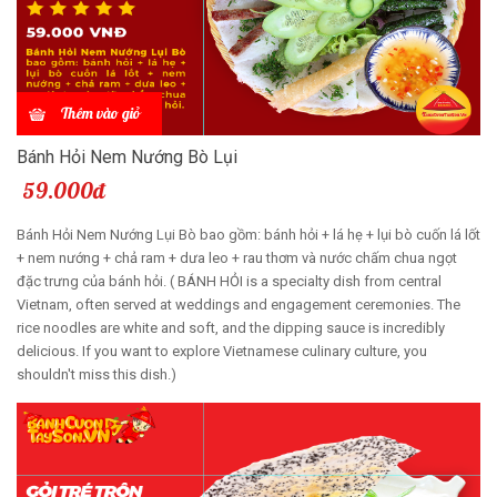
Thêm vào giỏ
Bánh Hỏi Nem Nướng Bò Lụi
59.000đ
Bánh Hỏi Nem Nướng Lụi Bò bao gồm: bánh hỏi + lá hẹ + lụi bò cuốn lá lốt
+ nem nướng + chả ram + dưa leo + rau thơm và nước chấm chua ngọt
đặc trưng của bánh hỏi. ( BÁNH HỎI is a specialty dish from central
Vietnam, often served at weddings and engagement ceremonies. The
rice noodles are white and soft, and the dipping sauce is incredibly
delicious. If you want to explore Vietnamese culinary culture, you
shouldn't miss this dish.)