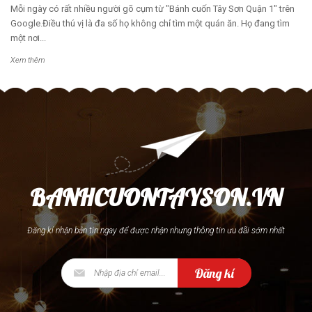
Mỗi ngày có rất nhiều người gõ cụm từ "Bánh cuốn Tây Sơn Quận 1" trên
Google.Điều thú vị là đa số họ không chỉ tìm một quán ăn. Họ đang tìm
một nơi...
Xem thêm
BANHCUONTAYSON.VN
Đăng kí nhận bản tin ngay để được nhận nhưng thông tin ưu đãi sớm nhất
Đăng kí