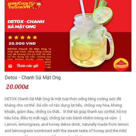
Thêm vào giỏ
Detox - Chanh Sả Mật Ong
20.000đ
DETOX Chanh Sả Mật Ong là một loại thức uống tăng cường sức đề
kháng cho cơ thể. Sả vốn có tác dụng lợi tiểu, chống oxy hóa, kháng
khuẩn, giảm đau, chống co thắt... Vì thế sả giúp thanh lọc cơ thể, hỗ trợ
tiêu hóa, điều trị mất ngủ, chống lại các bệnh nhiễm trùng và cúm. (
Lemon, lemongrass, and honey detox drink, naturally made from lemon
and lemongrass combined with the sweet taste of honey and the mild