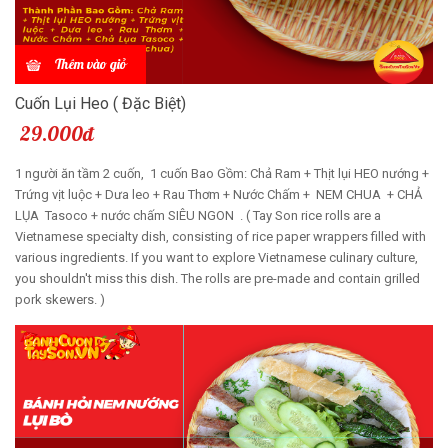
Thêm vào giỏ
Cuốn Lụi Heo ( Đặc Biệt)
29.000đ
1 người ăn tầm 2 cuốn, 1 cuốn Bao Gồm: Chả Ram + Thịt lụi HEO nướng +
Trứng vịt luộc + Dưa leo + Rau Thơm + Nước Chấm + NEM CHUA + CHẢ
LỤA Tasoco + nước chấm SIÊU NGON . ( Tay Son rice rolls are a
Vietnamese specialty dish, consisting of rice paper wrappers filled with
various ingredients. If you want to explore Vietnamese culinary culture,
you shouldn't miss this dish. The rolls are pre-made and contain grilled
pork skewers. )