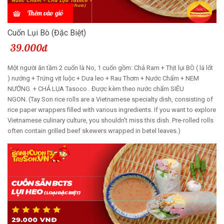
Thêm vào giỏ
Cuốn Lụi Bò (Đặc Biệt)
39.000đ
Một người ăn tầm 2 cuốn là No, 1 cuốn gồm: Chả Ram + Thịt lụi BÒ ( lá lốt
) nướng + Trứng vịt luộc + Dưa leo + Rau Thơm + Nước Chấm + NEM
NƯỚNG + CHẢ LỤA Tasoco . Được kèm theo nước chấm SIÊU
NGON. (Tay Son rice rolls are a Vietnamese specialty dish, consisting of
rice paper wrappers filled with various ingredients. If you want to explore
Vietnamese culinary culture, you shouldn't miss this dish. Pre-rolled rolls
often contain grilled beef skewers wrapped in betel leaves.)