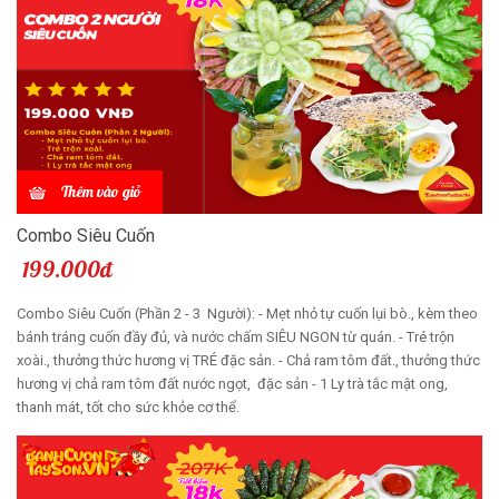
Thêm vào giỏ
Combo Siêu Cuốn
199.000đ
Combo Siêu Cuốn (Phần 2 - 3 Người): - Mẹt nhỏ tự cuốn lụi bò., kèm theo
bánh tráng cuốn đầy đủ, và nước chấm SIÊU NGON từ quán. - Tré trộn
xoài., thưởng thức hương vị TRÉ đặc sản. - Chả ram tôm đất., thưởng thức
hương vị chả ram tôm đất nước ngọt, đặc sản - 1 Ly trà tắc mật ong,
thanh mát, tốt cho sức khỏe cơ thể.