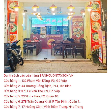
Danh sách các cửa hàng BANHCUONTAYSON.VN
Cửa hàng 1: 132 Phạm Văn Đồng, P3, Gò Vấp
Cửa hàng 2: 44 Trương Công Định, P14, Tân Bình
Cửa hàng 3: 373 Lê Văn Thọ, P9, Gò Vấp
Cửa hàng 5: 230 Hòa Hảo, P2, Quận 10.
Cửa hàng 6: 27B Trần Quang Khải, P. Tân Định , Quận 1.
Cửa hàng 7: 17 Hoàng Cầm, Vĩnh Điềm Trung, Nha Trang