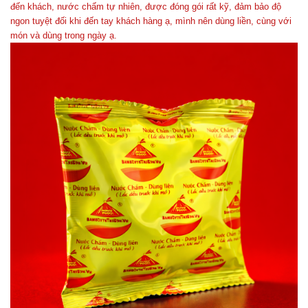
đến khách, nước chấm tự nhiên, được đóng gói rất kỹ, đảm bảo độ
ngon tuyệt đối khi đến tay khách hàng ạ, mình nên dùng liền, cùng với
món và dùng trong ngày ạ.