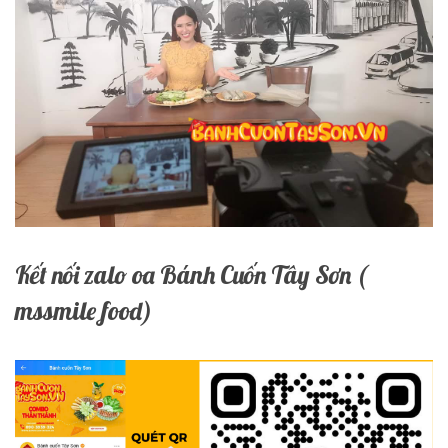
Kết nối zalo oa Bánh Cuốn Tây Sơn (
mssmile food)