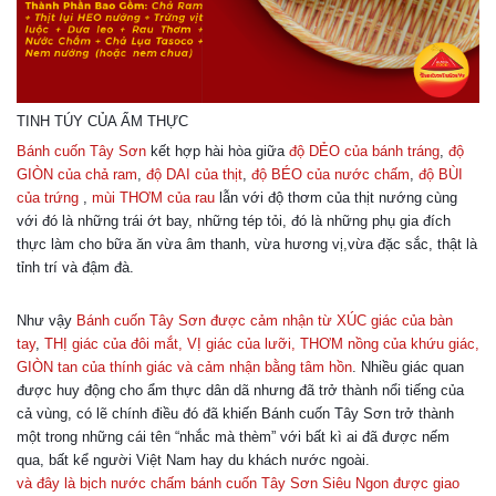
TINH TÚY CỦA ẨM THỰC
Bánh cuốn Tây Sơn
kết hợp hài hòa giữa
độ DẺO của bánh tráng
,
độ
GIÒN của chả ram
,
độ DAI của thịt
,
độ BÉO của nước chấm
,
độ BÙI
của trứng
,
mùi THƠM của rau
lẫn với độ thơm của thịt nướng cùng
với đó là những trái ớt bay, những tép tỏi, đó là những phụ gia đích
thực làm cho bữa ăn vừa âm thanh, vừa hương vị,vừa đặc sắc, thật là
tỉnh trí và đậm đà.
Như vậy
Bánh cuốn Tây Sơn được cảm nhận từ XÚC giác của bàn
tay
,
THỊ giác của đôi mắt, VỊ giác của lưỡi, THƠM nồng của khứu giác,
GIÒN tan của thính giác và cảm nhận bằng tâm hồn
. Nhiều giác quan
được huy động cho ẩm thực dân dã nhưng đã trở thành nổi tiếng của
cả vùng, có lẽ chính điều đó đã khiến Bánh cuốn Tây Sơn trở thành
một trong những cái tên “nhắc mà thèm” với bất kì ai đã được nếm
qua, bất kể người Việt Nam hay du khách nước ngoài.
và đây là bịch nước chấm bánh cuốn Tây Sơn Siêu Ngon được giao