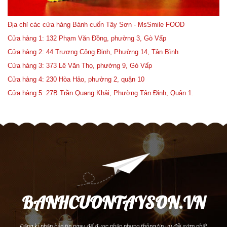
Địa chỉ các cửa hàng Bánh cuốn Tây Sơn - MsSmile FOOD
Cửa hàng 1: 132 Phạm Văn Đồng, phường 3, Gò Vấp
Cửa hàng 2: 44 Trương Công Định, Phường 14, Tân Bình
Cửa hàng 3: 373 Lê Văn Thọ, phường 9, Gò Vấp
Cửa hàng 4: 230 Hòa Hảo, phường 2, quận 10
Cửa hàng 5: 27B Trần Quang Khải, Phường Tân Định, Quận 1.
BANHCUONTAYSON.VN
Đăng kí nhận bản tin ngay để được nhận nhưng thông tin ưu đãi sớm nhất