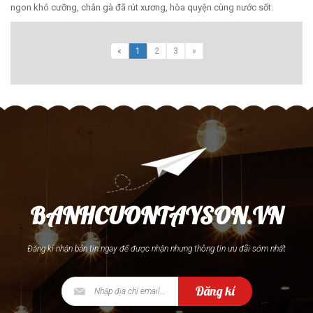
ngon khó cưỡng, chân gà đã rút xương, hòa quyện cùng nước sốt.
«
1
2
3
»
BANHCUONTAYSON.VN
Đăng kí nhận bản tin ngay để được nhận nhưng thông tin ưu đãi sớm nhất
Đăng kí