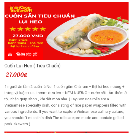
Thêm vào giỏ
Cuốn Lụi Heo ( Tiêu Chuẩn)
27.000đ
1 người ăn tầm 2 cuốn là No, 1 cuốn gồm Chả ram + thịt lụi heo nướng +
trứng vịt luộc + rau thơm+ dưa leo + NEM NƯỚNG + nước sốt . Ăn thêm ớt
tỏi, nhắn giúp shop , khi đặt món nha. ( Tay Son rice rolls are a
Vietnamese specialty dish, consisting of rice paper wrappers filled with
various ingredients. If you want to explore Vietnamese culinary culture,
you shouldn't miss this dish.The rolls are pre-made and contain grilled
pork skewers.)