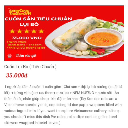
Thêm vào giỏ
Cuốn Lụi Bò ( Tiêu Chuẩn )
35.000đ
1 người ăn tầm 2 cuốn. 1 cuốn gồm : Chả ram + thịt lụi bò nướng ( quấn lá
lốt) + trứng vịt luộc + rau thơm+ dưa leo + NEM NƯỚNG + nước sốt . Ăn
thêm ớt tỏi, nhắn giúp shop , khi đặt món nha. (Tay Son rice rolls are a
Vietnamese specialty dish, consisting of rice paper wrappers filled with
various ingredients. If you want to explore Vietnamese culinary culture,
you shouldn't miss this dish.Pre-rolled rolls often contain grilled beef
skewers wrapped in betel leaves.)