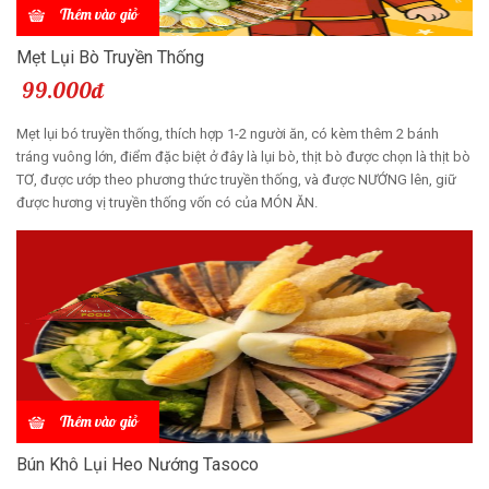
Thêm vào giỏ
Mẹt Lụi Bò Truyền Thống
99.000đ
Mẹt lụi bó truyền thống, thích hợp 1-2 người ăn, có kèm thêm 2 bánh
tráng vuông lớn, điểm đặc biệt ở đây là lụi bò, thịt bò được chọn là thịt bò
TƠ, được ướp theo phương thức truyền thống, và được NƯỚNG lên, giữ
được hương vị truyền thống vốn có của MÓN ĂN.
Thêm vào giỏ
Bún Khô Lụi Heo Nướng Tasoco