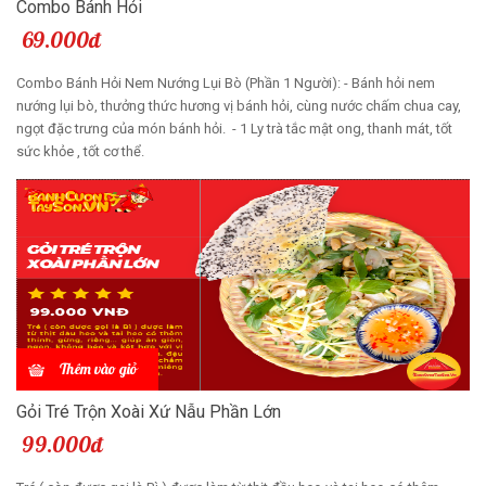
Combo Bánh Hỏi
69.000đ
Combo Bánh Hỏi Nem Nướng Lụi Bò (Phần 1 Người): - Bánh hỏi nem
nướng lụi bò, thưởng thức hương vị bánh hỏi, cùng nước chấm chua cay,
ngọt đặc trưng của món bánh hỏi. - 1 Ly trà tắc mật ong, thanh mát, tốt
sức khỏe , tốt cơ thể.
Thêm vào giỏ
Gỏi Tré Trộn Xoài Xứ Nẫu Phần Lớn
99.000đ