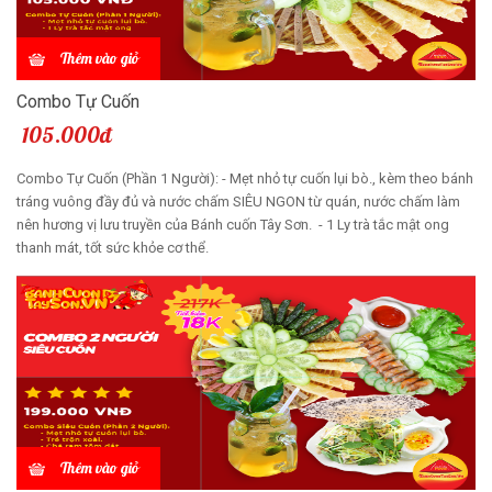
Thêm vào giỏ
Combo Tự Cuốn
105.000đ
Combo Tự Cuốn (Phần 1 Người): - Mẹt nhỏ tự cuốn lụi bò., kèm theo bánh
tráng vuông đầy đủ và nước chấm SIÊU NGON từ quán, nước chấm làm
nên hương vị lưu truyền của Bánh cuốn Tây Sơn. - 1 Ly trà tắc mật ong
thanh mát, tốt sức khỏe cơ thể.
Thêm vào giỏ