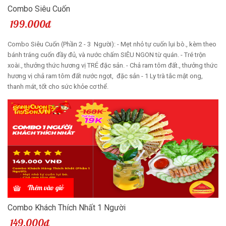
Combo Siêu Cuốn
199.000đ
Combo Siêu Cuốn (Phần 2 - 3 Người): - Mẹt nhỏ tự cuốn lụi bò., kèm theo
bánh tráng cuốn đầy đủ, và nước chấm SIÊU NGON từ quán. - Tré trộn
xoài., thưởng thức hương vị TRÉ đặc sản. - Chả ram tôm đất., thưởng thức
hương vị chả ram tôm đất nước ngọt, đặc sản - 1 Ly trà tắc mật ong,
thanh mát, tốt cho sức khỏe cơ thể.
Thêm vào giỏ
Combo Khách Thích Nhất 1 Người
149.000đ