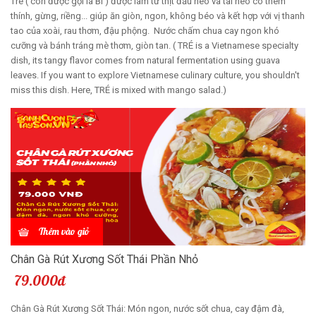
Tré ( còn được gọi là Bì ) được làm từ thịt đầu heo và tai heo có thêm
thính, gừng, riềng... giúp ăn giòn, ngon, không béo và kết hợp với vị thanh
tao của xoài, rau thơm, đậu phộng. Nước chấm chua cay ngon khó
cưỡng và bánh tráng mè thơm, giòn tan. ( TRÉ is a Vietnamese specialty
dish, its tangy flavor comes from natural fermentation using guava
leaves. If you want to explore Vietnamese culinary culture, you shouldn't
miss this dish. Here, TRÉ is mixed with mango salad.)
Thêm vào giỏ
Chân Gà Rút Xương Sốt Thái Phần Nhỏ
79.000đ
Chân Gà Rút Xương Sốt Thái: Món ngon, nước sốt chua, cay đậm đà,