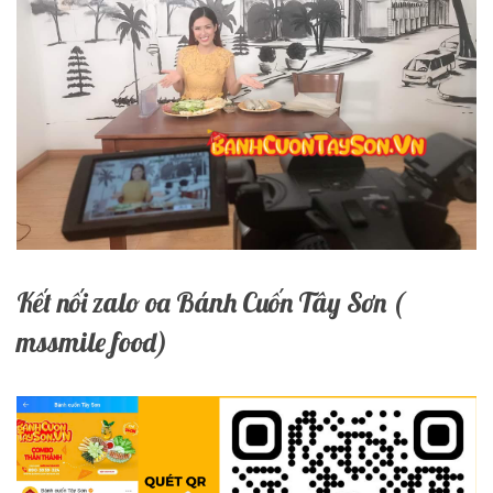
Kết nối zalo oa Bánh Cuốn Tây Sơn (
mssmile food)