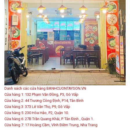
Danh sách các cửa hàng BANHCUONTAYSON.VN
Cửa hàng 1: 132 Phạm Văn Đồng, P3, Gò Vấp
Cửa hàng 2: 44 Trương Công Định, P14, Tân Bình
Cửa hàng 3: 373 Lê Văn Thọ, P9, Gò Vấp
Cửa hàng 5: 230 Hòa Hảo, P2, Quận 10.
Cửa hàng 6: 27B Trần Quang Khải, P. Tân Định , Quận 1.
Cửa hàng 7: 17 Hoàng Cầm, Vĩnh Điềm Trung, Nha Trang