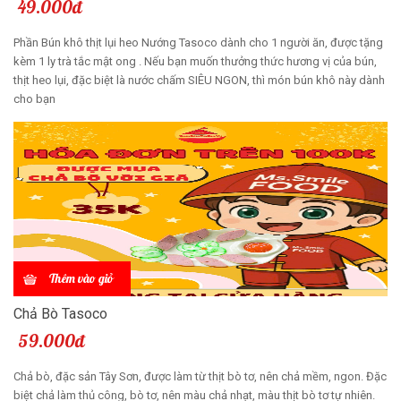
49.000đ
Phần Bún khô thịt lụi heo Nướng Tasoco dành cho 1 người ăn, được tặng
kèm 1 ly trà tắc mật ong . Nếu bạn muốn thưởng thức hương vị của bún,
thịt heo lụi, đặc biệt là nước chấm SIÊU NGON, thì món bún khô này dành
cho bạn
Thêm vào giỏ
Chả Bò Tasoco
59.000đ
Chả bò, đặc sản Tây Sơn, được làm từ thịt bò tơ, nên chả mềm, ngon. Đặc
biệt chả làm thủ công, bò tơ, nên màu chả nhạt, màu thịt bò tơ tự nhiên.