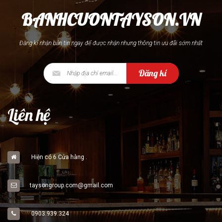
BANHCUONTAYSON.VN
Đăng kí nhận bản tin ngay để được nhận nhưng thông tin ưu đãi sớm nhất
Đăng kí
Liên hệ
Hiện có 6 Cửa hàng .
taysongroup.com@gmail.com
0903.939.324