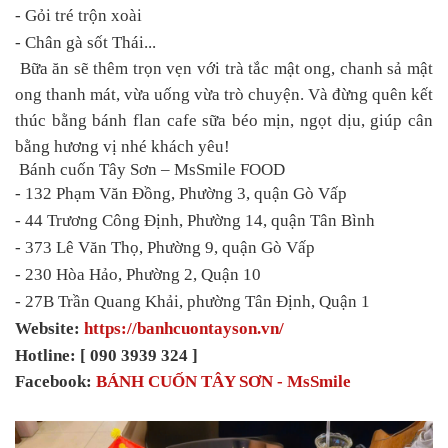
- Gỏi tré trộn xoài
- Chân gà sốt Thái...
Bữa ăn sẽ thêm trọn vẹn với trà tắc mật ong, chanh sả mật
ong thanh mát, vừa uống vừa trò chuyện. Và đừng quên kết
thúc bằng bánh flan cafe sữa béo mịn, ngọt dịu, giúp cân
bằng hương vị nhé khách yêu!
Bánh cuốn Tây Sơn – MsSmile FOOD
- 132 Phạm Văn Đồng, Phường 3, quận Gò Vấp
- 44 Trương Công Định, Phường 14, quận Tân Bình
- 373 Lê Văn Thọ, Phường 9, quận Gò Vấp
- 230 Hòa Hảo, Phường 2, Quận 10
- 27B Trần Quang Khải, phường Tân Định, Quận 1
Website:
https://banhcuontayson.vn/
Hotline: [ 090 3939 324 ]
Facebook:
BÁNH CUỐN TÂY SƠN - MsSmile