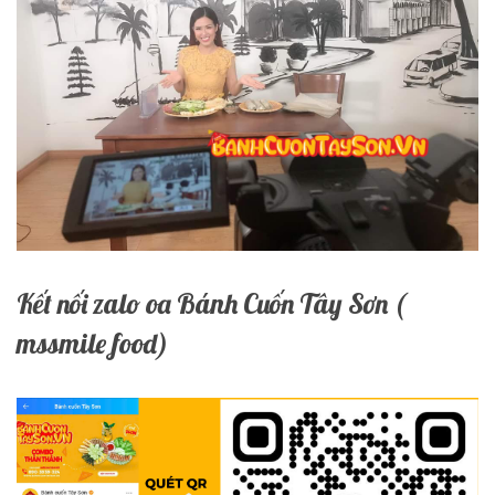
Kết nối zalo oa Bánh Cuốn Tây Sơn (
mssmile food)