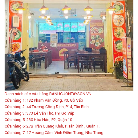
Danh sách các cửa hàng BANHCUONTAYSON.VN
Cửa hàng 1: 132 Phạm Văn Đồng, P3, Gò Vấp
Cửa hàng 2: 44 Trương Công Định, P14, Tân Bình
Cửa hàng 3: 373 Lê Văn Thọ, P9, Gò Vấp
Cửa hàng 5: 230 Hòa Hảo, P2, Quận 10.
Cửa hàng 6: 27B Trần Quang Khải, P. Tân Định , Quận 1.
Cửa hàng 7: 17 Hoàng Cầm, Vĩnh Điềm Trung, Nha Trang